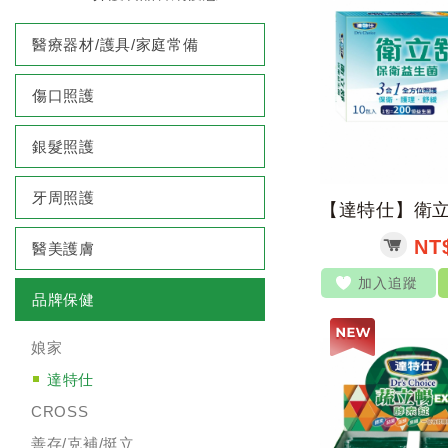
醫療器材/護具/家庭常備
傷口照護
銀髮照護
牙周照護
NT$
醫美護膚
加入追蹤
品牌保健
娘家
達特仕
CROSS
善存/克補/挺立