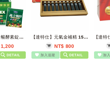
【達特仕】蔬立暢酵素錠EX 5錠*30包/盒【上好藥局銀髮照護】
【達特仕】元氣金補精 15ml*10支/盒【上好藥局銀髮照護】純天然配方 滋補強...
1,200
NT$ 800
DETAIL
加入追蹤
DETAIL
加