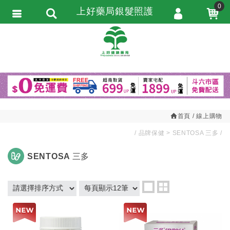
0
上好藥局銀髮照護
會員登入
繁體中文
會員註冊
忘記密碼
訂單查詢
追蹤清單
首頁
線上購物
匯款通知
品牌保健
SENTOSA 三多
SENTOSA 三多