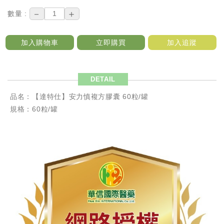
－
＋
數量 :
加入購物車
立即購買
加入追蹤
DETAIL
品名：【達特仕】安力慎複方膠囊 60粒/罐
規格：60粒/罐