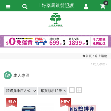
0
上好藥局銀髮照護
會員登入
繁體中文
會員註冊
忘記密碼
訂單查詢
追蹤清單
首頁
線上購物
匯款通知
成人專區
成人專區