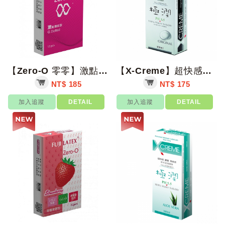
【Zero-O 零零】激點環紋型衛生套 12入/盒【上好藥局銀髮照護】保險套
【X-Creme】超快感PH5.5潤滑液(水感) 100ml/支【上好藥局銀髮照...
NT$ 185
NT$ 175
加入追蹤
DETAIL
加入追蹤
DETAIL