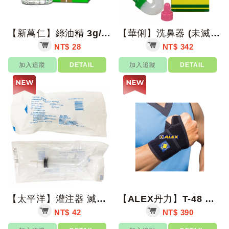
【新萬仁】綠油精 3g/5g/10g【上好藥局銀髮照護】
【華俐】洗鼻器 (未滅菌) (單支入) 台灣製 適用舒得適鹽【上好藥局銀髮照護】...
NT$ 28
NT$ 342
加入追蹤
DETAIL
加入追蹤
DETAIL
【太平洋】灌注器 滅菌 80ml/支【上好藥局銀髮照護】灌食器 餵食器 塑膠空針...
【ALEX丹力】T-48 連指護腕 F【上好藥局銀髮照護】
NT$ 42
NT$ 390