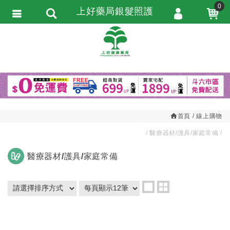
0
上好藥局銀髮照護
會員登入
繁體中文
會員註冊
忘記密碼
訂單查詢
追蹤清單
首頁
線上購物
匯款通知
醫療器材/護具/家庭常備
醫療器材/護具/家庭常備