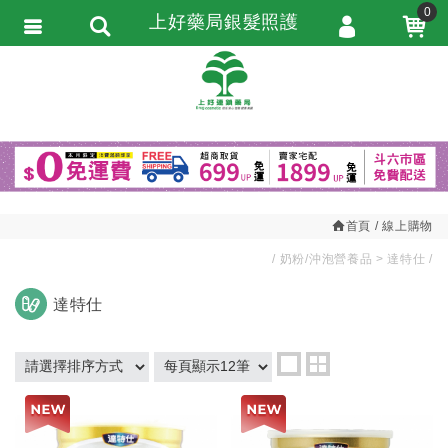
0
上好藥局銀髮照護
會員登入
繁體中文
會員註冊
忘記密碼
訂單查詢
追蹤清單
首頁
線上購物
匯款通知
奶粉/沖泡營養品
達特仕
達特仕