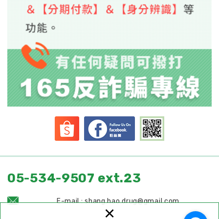
05-534-9507 ext.23
E-mail : shang.hao.drug@gmail.com
×