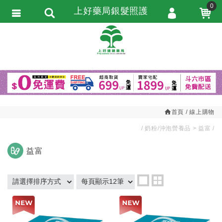
0
上好藥局銀髮照護
會員登入
繁體中文
會員註冊
忘記密碼
訂單查詢
追蹤清單
首頁
線上購物
匯款通知
奶粉/沖泡營養品
益富
益富