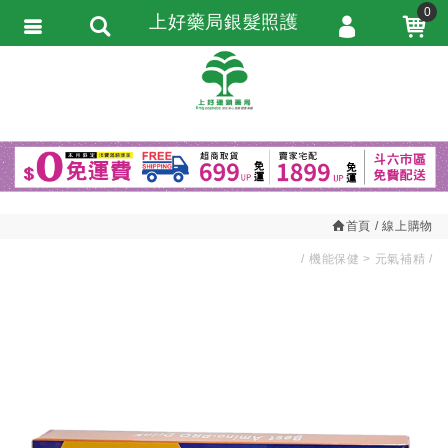
0
上好藥局銀髮照護
會員登入
繁體中文
會員註冊
忘記密碼
訂單查詢
追蹤清單
首頁
線上購物
匯款通知
機能保健
元氣補精