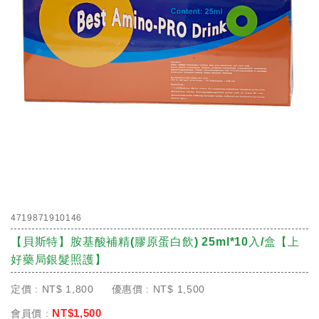
4719871910146
【貝斯特】胺基酸補精(膠原蛋白飲) 25ml*10入/盒【上
好藥局銀髮照護】
定價 :
NT$
1,800
優惠價 :
NT$
1,500
NT$
1,500
會員價 :