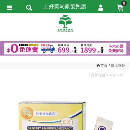
0
上好藥局銀髮照護
會員登入
繁體中文
會員註冊
忘記密碼
訂單查詢
追蹤清單
首頁
線上購物
匯款通知
品牌保健
CROSS