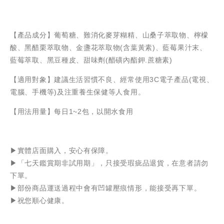
【產品成分】葡萄糖、難消化麥芽糊精、山桑子萃取物、檸檬
酸、黑醋栗萃取物、金盞花萃取物(含葉黃素)、藍莓果汁末、
藍莓萃取、黑豆種皮、甜味劑(醋磺內酯鉀.蔗糖素)
【適用對象】建議生活習慣不良、經常使用3C電子產品(電視、
電腦、手機等)及注重養生保健等人食用。
【用法用量】每日1~2包，以開水食用
▶️實體店面購入，安心有保障。
▶️「七天鑑賞期非試用期」，只接受瑕疵品退貨，在意者請勿
下單。
▶️部份商品運送過程中會有凹罐壓痕情形，能接受再下單。
▶️祝您順心健康。