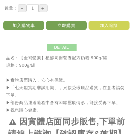
－
＋
數量 :
加入購物車
立即購買
加入追蹤
DETAIL
品名：【金補體素】植醇均衡營養配方奶粉 900g/罐
規格：900g/罐
▶️實體店面購入，安心有保障。
▶️「七天鑑賞期非試用期」，只接受瑕疵品退貨，在意者請勿
下單。
▶️部份商品運送過程中會有凹罐壓痕情形，能接受再下單。
▶️祝您順心健康。
因實體店面同步販售,下單前
請線上諮詢【確認庫存&效期】