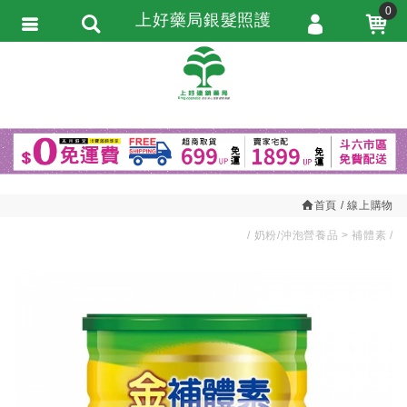
0
上好藥局銀髮照護
會員登入
繁體中文
會員註冊
忘記密碼
訂單查詢
追蹤清單
首頁
線上購物
匯款通知
奶粉/沖泡營養品
補體素