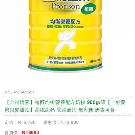
4716495666657
【金補體素】植醇均衡營養配方奶粉 900g/罐【上好藥
局銀髮照護】高纖高鈣 管灌適用 無乳糖 奶素可食
定價 :
NT$
720
優惠價 :
NT$
680
NT$
680
會員價 :