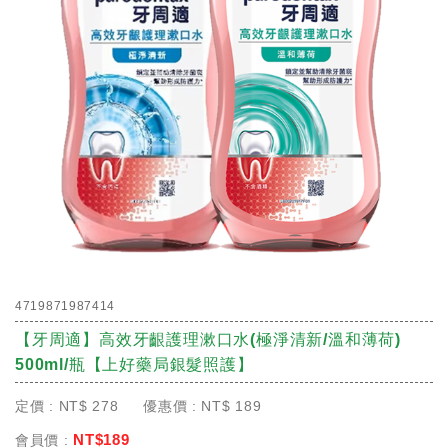
4719871987414
【牙周適】高效牙齦護理漱口水(極淨清新/溫和薄荷)
500ml/瓶【上好藥局銀髮照護】
定價 :
NT$
278
優惠價 :
NT$
189
NT$
189
會員價 :