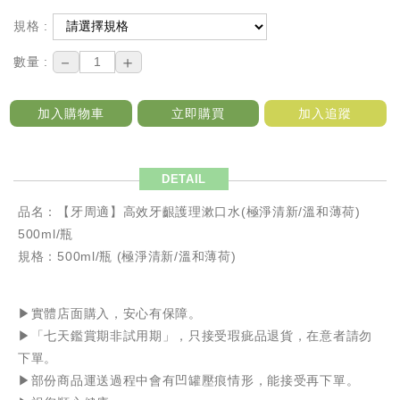
規格 :
－
＋
數量 :
加入購物車
立即購買
加入追蹤
DETAIL
品名：【牙周適】高效牙齦護理漱口水(極淨清新/溫和薄荷)
500ml/瓶
規格：500ml/瓶 (極淨清新/溫和薄荷)
▶️實體店面購入，安心有保障。
▶️「七天鑑賞期非試用期」，只接受瑕疵品退貨，在意者請勿
下單。
▶️部份商品運送過程中會有凹罐壓痕情形，能接受再下單。