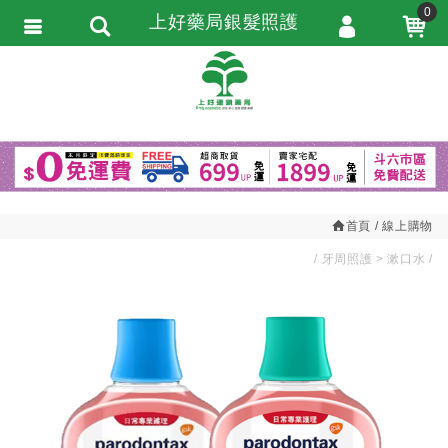
0
上好藥局銀髮照護
會員登入
繁體中文
會員註冊
忘記密碼
訂單查詢
追蹤清單
首頁
線上購物
匯款通知
牙周照護
漱口水