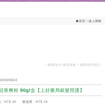
首頁
線上購物
婦嬰/幼兒/成長保健
婦嬰幼兒用品
1091005022
冠香爽粉 90g/盒【上好藥局銀髮照護】
 :
NT$
40
優惠價 :
NT$
34