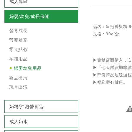
成人專區
婦嬰/幼兒/成長保健
品名：皇冠香爽粉 90
發育成長
規格：90g/盒
營養補充
零食點心
孕哺用品
▶️實體店面購入，
▶️「七天鑑賞期非
婦嬰幼兒用品
▶️部份商品運送過
嬰品出清
▶️祝您順心健康。
玩具出清
奶粉/沖泡營養品
成人奶水