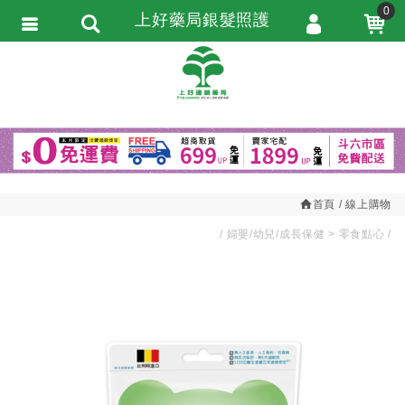
0
上好藥局銀髮照護
會員登入
繁體中文
會員註冊
忘記密碼
訂單查詢
追蹤清單
首頁
線上購物
匯款通知
婦嬰/幼兒/成長保健
零食點心