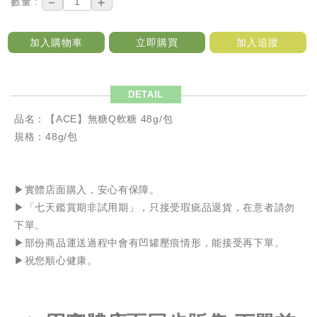
－
＋
數量 :
加入購物車
立即購買
加入追蹤
DETAIL
品名：【ACE】無糖Q軟糖 48g/包
規格：48g/包
▶️實體店面購入，安心有保障。
▶️「七天鑑賞期非試用期」，只接受瑕疵品退貨，在意者請勿
下單。
▶️部份商品運送過程中會有凹罐壓痕情形，能接受再下單。
▶️祝您順心健康。