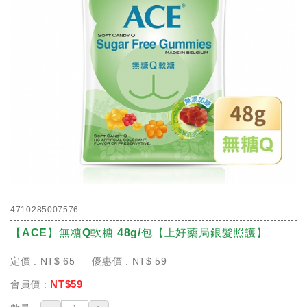
4710285007576
【ACE】無糖Q軟糖 48g/包【上好藥局銀髮照護】
定價 :
NT$
65
優惠價 :
NT$
59
NT$
59
會員價 :