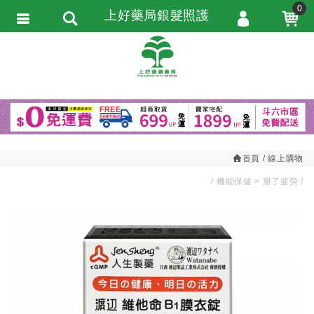
0
上好藥局銀髮照護
會員登入
繁體中文
會員註冊
忘記密碼
訂單查詢
追蹤清單
首頁
線上購物
匯款通知
機能保健
掰了疲勞